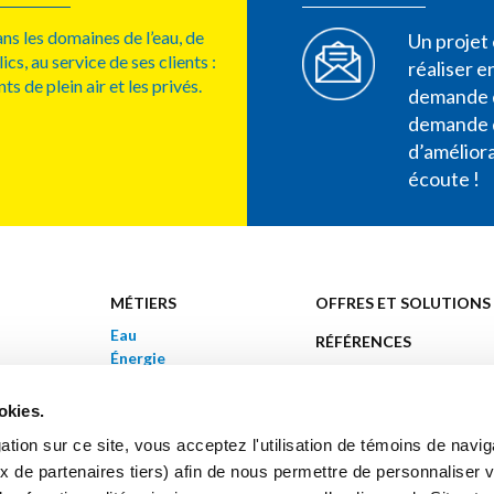
s les domaines de l’eau, de
Un projet 
s, au service de ses clients :
réaliser 
ts de plein air et les privés.
demande d
demande d
d’améliora
écoute !
MÉTIERS
OFFRES ET SOLUTIONS
Eau
RÉFÉRENCES
Énergie
CARRIÈRES
Aménagement de surfaces
et d’espaces publics
okies.
tion sur ce site, vous acceptez l'utilisation de témoins de navig
x de partenaires tiers) afin de nous permettre de personnaliser v